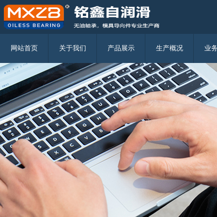
固体润滑镶嵌轴承的使用注意事项
无油润滑轴承都有哪些分类
固体自润滑轴承在挖掘机上的应用
固体镶嵌式自润滑轴承
三环复材2018上半年营收2334.37万元 净利107.18万元
无油轴承的使用规模实例
JDB固体镶嵌自润滑轴承
网站首页
关于我们
产品展示
生产概况
业
JFB翻边自润滑轴承
JFBB 自润滑翻边轴承
JTW-N无螺栓孔型垫片
JTW 有螺栓孔型垫片
JFFB自润滑轴瓦
JDBS自润滑球铰
JSP标准自润滑耐磨板
JSL L型标准自润滑耐磨板
MGB 9834
MGB 61
MGB 71
MGPBW
MGPBF
MFB 2012.70
MGB 71
MFB 2081.81/MFB 2081.91
MFB 2091.84/MFB 2091.94
MJGB
MJGBF